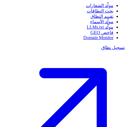
مولّد الشعارات
بحث النطاقات
تقييم النطاق
مولّد الأسماء
مولّد LLMs.txt
فاحص GEO
Domain Monitor
تسجيل نطاق