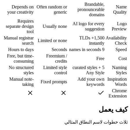
Brandable,
Depends on
Often random or
Name
pronounceable
your creativity
generic
Quality
domains
Requires
AI logo for every
Logo
separate design
Usually none
suggestion
Preview
tool
Manual registrar
1,500+ TLDs
Availability
Limited or none
search
instantly
Check
Hours to days
Seconds
9 names in seconds
Speed
Free, but time-
Freemium /
Free
Cost
consuming
credits
No structured
Limited style
5 curated styles +
Naming
styles
control
Any Style
Styles
Manual note-
Add your own
Inspiration
Fixed prompts
taking
keywords
Words
Chrome
Extension
كيف يعمل
ثلاث خطوات لاسم النطاق المثالي